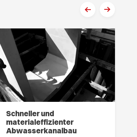
Schneller und
V
materialeffizienter
ü
Abwasserkanalbau
v