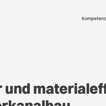
Kompeten
 und materialef
rkanalbau