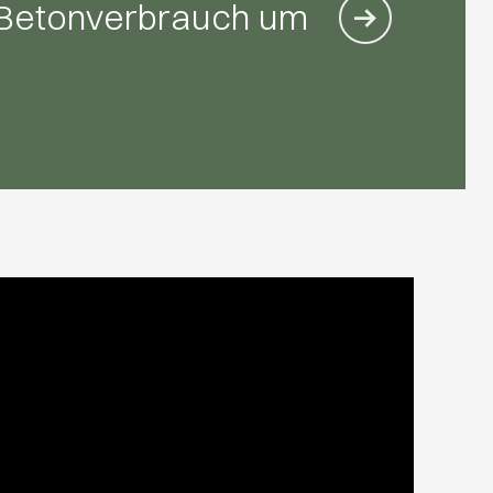
- 
 Betonverbrauch um