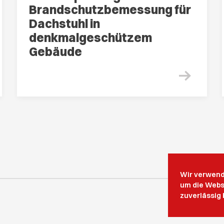
Brandschutzbemessung für
Dachstuhl in
denkmalgeschützem
Gebäude
Wir verwende
um die Webs
zuverlässig 