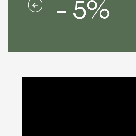
- 5%
rbrauchs um