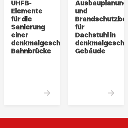
UHFB-
Ausbauplanung
Elemente
und
für die
Brandschutzb
Sanierung
für
einer
Dachstuhl in
denkmalgeschützten
denkmalgesch
Bahnbrücke
Gebäude